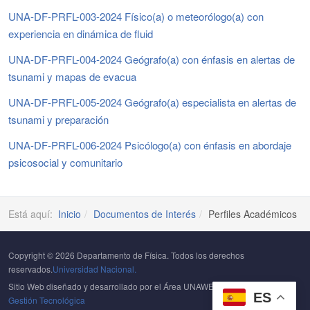
UNA-DF-PRFL-003-2024 Físico(a) o meteorólogo(a) con
experiencia en dinámica de fluid
UNA-DF-PRFL-004-2024 Geógrafo(a) con énfasis en alertas de
tsunami y mapas de evacua
UNA-DF-PRFL-005-2024 Geógrafo(a) especialista en alertas de
tsunami y preparación
UNA-DF-PRFL-006-2024 Psicólogo(a) con énfasis en abordaje
psicosocial y comunitario
Está aquí:
Inicio
Documentos de Interés
Perfiles Académicos
Copyright © 2026 Departamento de Física. Todos los derechos
reservados.
Universidad Nacional.
Sitio Web diseñado y desarrollado por el Área UNAWEB del
Centro de
ES
Gestión Tecnológica