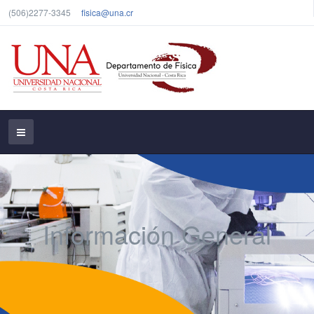
(506)2277-3345
fisica@una.cr
Información General