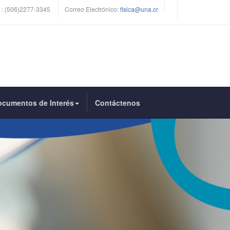
 :
(506)2277-3345
Correo Electrónico:
fisica@una.cr
ocumentos de Interés
Contáctenos