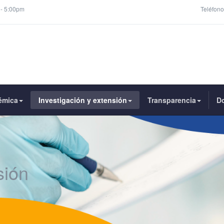
 - 5:00pm
Teléfono
émica
Investigación y extensión
Transparencia
D
sión