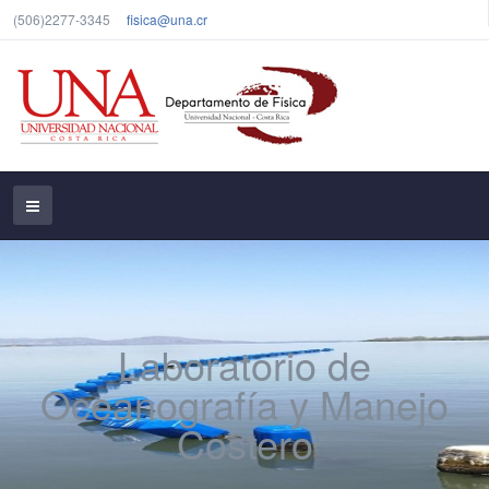
(506)2277-3345
fisica@una.cr
Laboratorio de
Oceanografía y Manejo
Costero